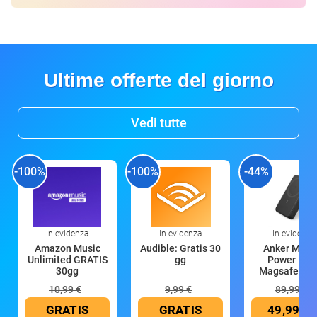
Ultime offerte del giorno
Vedi tutte
-100%
-100%
-44%
In evidenza
In evidenza
In evidenza
Amazon Music
Audible: Gratis 30
Anker Mag
Unlimited GRATIS
gg
Power Ban
30gg
Magsafe 10
mAh
10,99 €
9,99 €
89,99 €
GRATIS
GRATIS
49,99 €