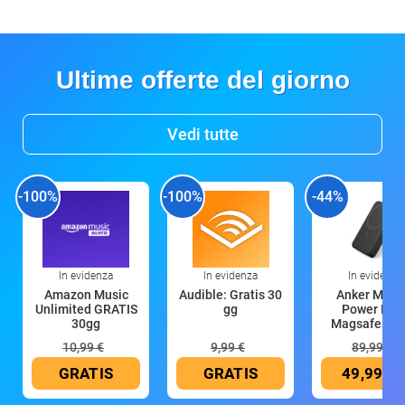
Ultime offerte del giorno
Vedi tutte
-100%
-100%
-44%
In evidenza
In evidenza
In evidenza
Amazon Music
Audible: Gratis 30
Anker Mag
Unlimited GRATIS
gg
Power Ban
30gg
Magsafe 10
mAh
10,99 €
9,99 €
89,99 €
GRATIS
GRATIS
49,99 €