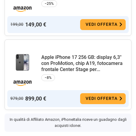
−25%
149,00 €
199,00
VEDI OFFERTA
Apple iPhone 17 256 GB: display 6,3"
con ProMotion, chip A19, fotocamera
frontale Center Stage per...
−8%
899,00 €
979,00
VEDI OFFERTA
In qualità di Affiliato Amazon, iPhoneItalia riceve un guadagno dagli
acquisti idonei.