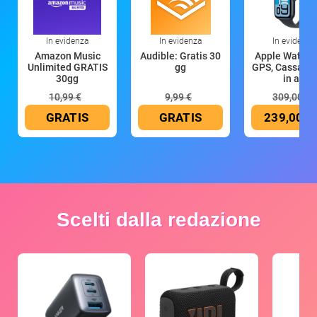
In evidenza
In evidenza
In evidenza
Amazon Music
Audible: Gratis 30
Apple Watch 
Unlimited GRATIS
gg
GPS, Cassa 4
30gg
in all
10,99 €
9,99 €
309,00 €
GRATIS
GRATIS
239,00 €
Scelti dalla redazione