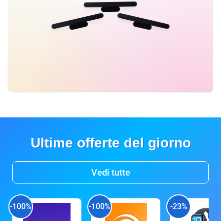
Ultime offerte del giorno
Vedi tutte
-100%
-100%
-23%