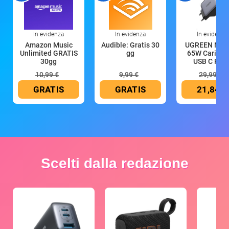
In evidenza
In evidenza
In evidenza
Amazon Music
Audible: Gratis 30
UGREEN Nex
Unlimited GRATIS
gg
65W Caricat
30gg
USB C Rica
10,99 €
9,99 €
29,99 €
GRATIS
GRATIS
21,84 €
Scelti dalla redazione