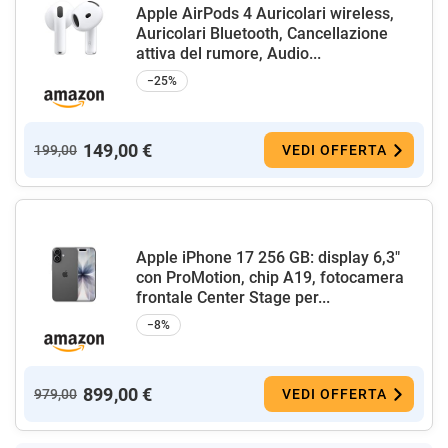
Apple AirPods 4 Auricolari wireless,
Auricolari Bluetooth, Cancellazione
attiva del rumore, Audio...
−25%
149,00 €
199,00
VEDI OFFERTA
Apple iPhone 17 256 GB: display 6,3"
con ProMotion, chip A19, fotocamera
frontale Center Stage per...
−8%
899,00 €
979,00
VEDI OFFERTA