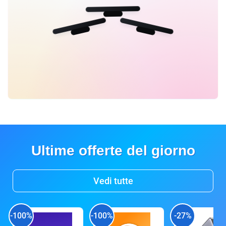
Ultime offerte del giorno
Vedi tutte
-100%
-100%
-27%