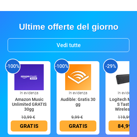
Ultime offerte del giorno
Vedi tutte
-100%
-100%
-29%
In evidenza
In evidenza
In evidenza
Amazon Music
Audible: Gratis 30
Logitech MX 
Unlimited GRATIS
gg
S Tastiera
30gg
Wireless (G
10,99 €
9,99 €
119,99 €
GRATIS
GRATIS
84,99 €