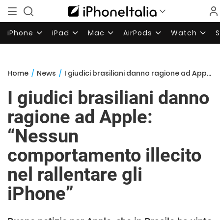
iPhone
iPad
Mac
AirPods
Watch
Home
/
News
/
I giudici brasiliani danno ragione ad Apple: “Nessun comportamento illecito nel rallentare gli iPhone”
I giudici brasiliani danno
ragione ad Apple:
“Nessun
comportamento illecito
nel rallentare gli
iPhone”