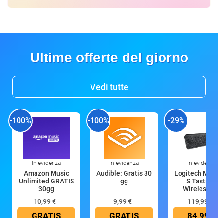
Ultime offerte del giorno
Vedi tutte
-100%
-100%
-29%
In evidenza
In evidenza
In evidenza
Amazon Music
Audible: Gratis 30
Logitech MX 
Unlimited GRATIS
gg
S Tastiera
30gg
Wireless (G
10,99 €
9,99 €
119,99 €
GRATIS
GRATIS
84,99 €