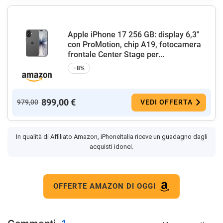
Apple iPhone 17 256 GB: display 6,3"
con ProMotion, chip A19, fotocamera
frontale Center Stage per...
−8%
899,00 €
979,00
VEDI OFFERTA
In qualità di Affiliato Amazon, iPhoneItalia riceve un guadagno dagli
acquisti idonei.
OFFERTE AMAZON DI OGGI