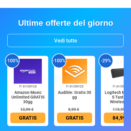
Ultime offerte del giorno
Vedi tutte
-100%
-100%
-29%
In evidenza
In evidenza
In evidenza
Amazon Music
Audible: Gratis 30
Logitech MX 
Unlimited GRATIS
gg
S Tastiera
30gg
Wireless (G
10,99 €
9,99 €
119,99 €
GRATIS
GRATIS
84,99 €