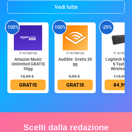
Vedi tutte
-100%
-100%
-29%
In evidenza
In evidenza
In evidenza
Amazon Music
Audible: Gratis 30
Logitech MX 
Unlimited GRATIS
gg
S Tastiera
30gg
Wireless (G
10,99 €
9,99 €
119,99 €
GRATIS
GRATIS
84,99 €
Scelti dalla redazione