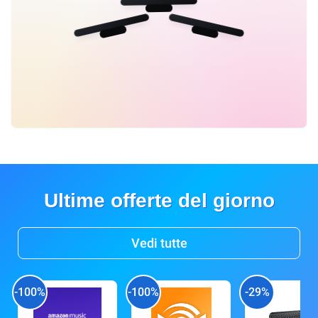
Ultime offerte del giorno
Vedi tutte
-100%
-100%
-29%