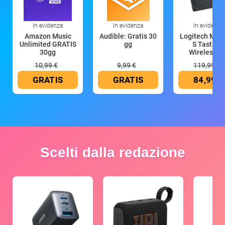
In evidenza
In evidenza
In evidenza
Amazon Music
Audible: Gratis 30
Logitech MX 
Unlimited GRATIS
gg
S Tastiera
30gg
Wireless (G
10,99 €
9,99 €
119,99 €
GRATIS
GRATIS
84,99 €
Scelti dalla redazione