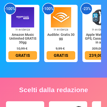
-100%
-100%
-23%
In evidenza
In evidenza
In evidenza
Amazon Music
Audible: Gratis 30
Apple Watch 
Unlimited GRATIS
gg
GPS, Cassa 4
30gg
in all
10,99 €
9,99 €
309,00 €
GRATIS
GRATIS
239,00 €
Scelti dalla redazione