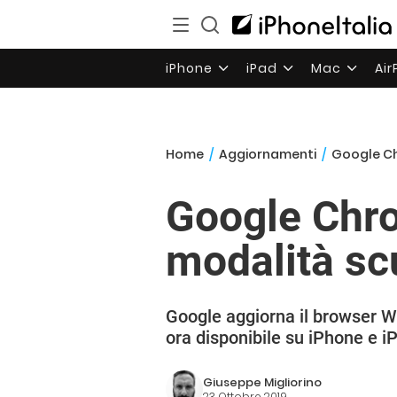
iPhone
iPad
Mac
Ai
Home
/
Aggiornamenti
/
Google Ch
Google Chro
modalità sc
Google aggiorna il browser W
ora disponibile su iPhone e i
Giuseppe Migliorino
23 Ottobre 2019