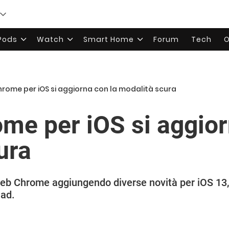
rPods
Watch
Smart Home
Forum
Tech
O
rome per iOS si aggiorna con la modalità scura
me per iOS si aggior
ura
eb Chrome aggiungendo diverse novità per iOS 13,
Pad.