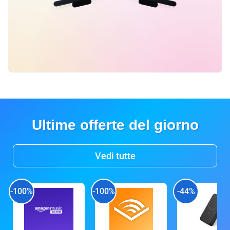
Ultime offerte del giorno
Vedi tutte
-100%
-100%
-44%