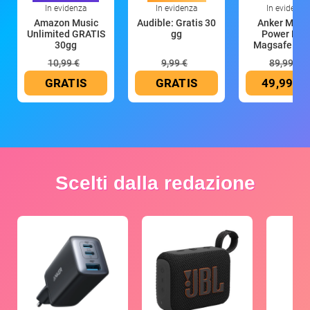
In evidenza
In evidenza
In evidenza
Amazon Music
Audible: Gratis 30
Anker Mag
Unlimited GRATIS
gg
Power Ban
30gg
Magsafe 10
mAh
10,99 €
9,99 €
89,99 €
GRATIS
GRATIS
49,99 €
Scelti dalla redazione