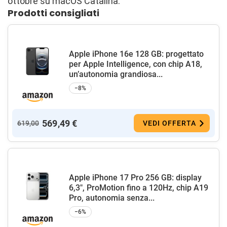
ottobre su macOS Catalina.
Prodotti consigliati
Apple iPhone 16e 128 GB: progettato
per Apple Intelligence, con chip A18,
un’autonomia grandiosa...
−8%
569,49 €
619,00
VEDI OFFERTA
Apple iPhone 17 Pro 256 GB: display
6,3", ProMotion fino a 120Hz, chip A19
Pro, autonomia senza...
−6%