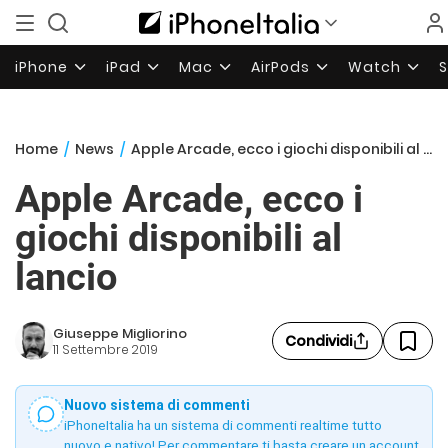
iPhone
iPad
Mac
AirPods
Watch
Home
/
News
/
Apple Arcade, ecco i giochi disponibili al lancio
Apple Arcade, ecco i
giochi disponibili al
lancio
Giuseppe Migliorino
Condividi
11 Settembre 2019
Nuovo sistema di commenti
iPhoneItalia ha un sistema di commenti realtime tutto
nuovo e nativo! Per commentare ti basta creare un account