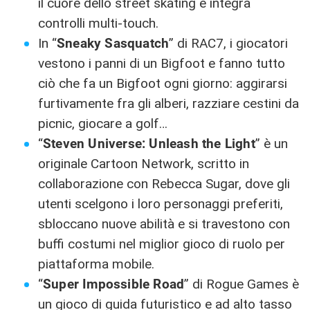
il cuore dello street skating e integra
controlli multi-touch.
In “
Sneaky Sasquatch
” di RAC7, i giocatori
vestono i panni di un Bigfoot e fanno tutto
ciò che fa un Bigfoot ogni giorno: aggirarsi
furtivamente fra gli alberi, razziare cestini da
picnic, giocare a golf
…
“
Steven Universe: Unleash the Ligh
t
” è un
originale Cartoon Network, scritto in
collaborazione con Rebecca Sugar, dove gli
utenti scelgono i loro personaggi preferiti,
sbloccano nuove abilità e si travestono con
buffi costumi nel miglior gioco di ruolo per
piattaforma mobile.
“
Super Impossible Road
” di Rogue Games è
un gioco di guida futuristico e ad alto tasso