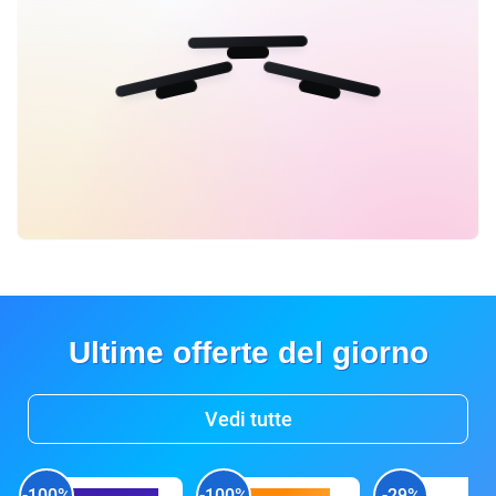
Ultime offerte del giorno
Vedi tutte
-100%
-100%
-29%