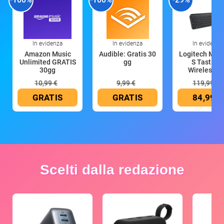
In evidenza
In evidenza
In evidenza
Amazon Music
Audible: Gratis 30
Logitech MX 
Unlimited GRATIS
gg
S Tastiera
30gg
Wireless (G
10,99 €
9,99 €
119,99 €
GRATIS
GRATIS
84,99 €
Scelti dalla redazione