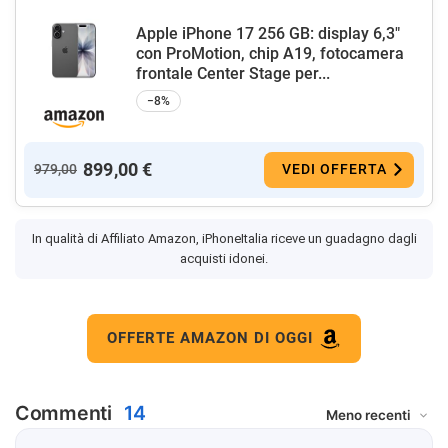
Apple iPhone 17 256 GB: display 6,3"
con ProMotion, chip A19, fotocamera
frontale Center Stage per...
−8%
899,00 €
979,00
VEDI OFFERTA
In qualità di Affiliato Amazon, iPhoneItalia riceve un guadagno dagli
acquisti idonei.
OFFERTE AMAZON DI OGGI
Commenti
14