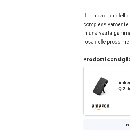
Il nuovo model
complessivamente 34 
in una vasta gamma d
rosa nelle prossime
Prodotti consigli
Anke
Qi2 d
In