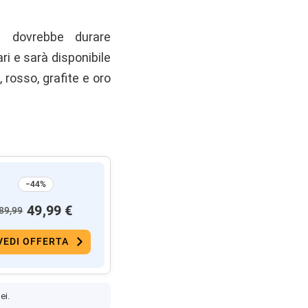
dovrebbe durare
ri e sarà disponibile
 rosso, grafite e oro
−44%
49,99 €
89,99
VEDI OFFERTA
ei.