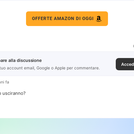
OFFERTE AMAZON DI OGGI
are alla discussione
Acced
 tuo account email, Google o Apple per commentare.
nni fa
o usciranno?