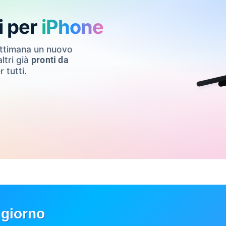
i per
iPhone
ettimana un nuovo
ltri già
pronti da
r tutti.
 giorno