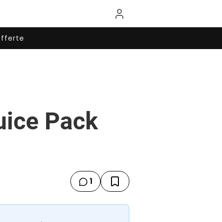
fferte
uice Pack
1