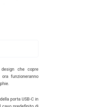
 design che copre
ri ora funzioneranno
phie.
 della porta USB-C in
l cavo predefinito di