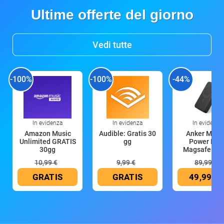
Ultime offerte del giorno
Vedi tutte
-100%
-100%
-44%
In evidenza
In evidenza
In evidenza
Amazon Music
Audible: Gratis 30
Anker Mag
Unlimited GRATIS
gg
Power Ban
30gg
Magsafe 10
mAh
10,99 €
9,99 €
89,99 €
GRATIS
GRATIS
49,99 €