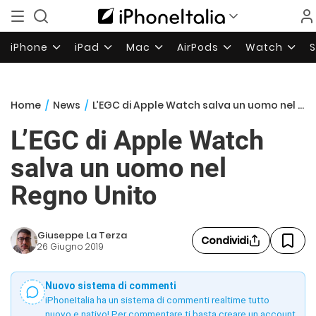
iPhone
iPad
Mac
AirPods
Watch
Home
/
News
/
L’EGC di Apple Watch salva un uomo nel Regno Unito
L’EGC di Apple Watch
salva un uomo nel
Regno Unito
Giuseppe La Terza
Condividi
26 Giugno 2019
Nuovo sistema di commenti
iPhoneItalia ha un sistema di commenti realtime tutto
nuovo e nativo! Per commentare ti basta creare un account