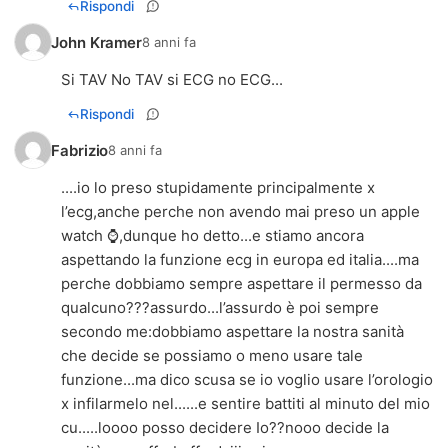
Rispondi
John Kramer
8 anni fa
Si TAV No TAV si ECG no ECG...
Rispondi
Fabrizio
8 anni fa
....io lo preso stupidamente principalmente x
l’ecg,anche perche non avendo mai preso un apple
watch ⌚️,dunque ho detto...e stiamo ancora
aspettando la funzione ecg in europa ed italia....ma
perche dobbiamo sempre aspettare il permesso da
qualcuno???assurdo...l’assurdo è poi sempre
secondo me:dobbiamo aspettare la nostra sanità
che decide se possiamo o meno usare tale
funzione...ma dico scusa se io voglio usare l’orologio
x infilarmelo nel......e sentire battiti al minuto del mio
cu.....loooo posso decidere Io??nooo decide la