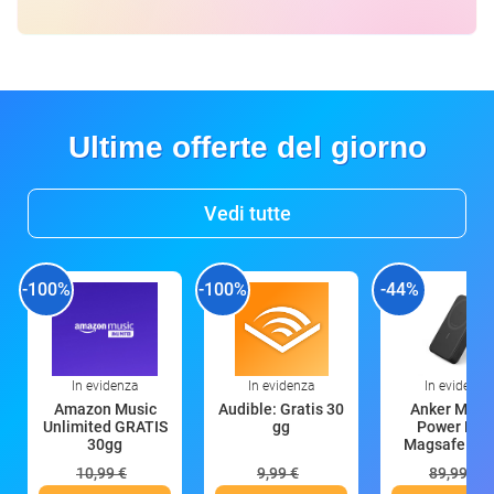
Ultime offerte del giorno
Vedi tutte
-100%
-100%
-44%
In evidenza
In evidenza
In evidenza
Amazon Music
Audible: Gratis 30
Anker Mag
Unlimited GRATIS
gg
Power Ban
30gg
Magsafe 10
mAh
10,99 €
9,99 €
89,99 €