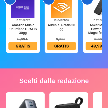
In evidenza
In evidenza
In evidenza
Amazon Music
Audible: Gratis 30
Anker Mag
Unlimited GRATIS
gg
Power Ban
30gg
Magsafe 10
mAh
10,99 €
9,99 €
89,99 €
GRATIS
GRATIS
49,99 €
Scelti dalla redazione