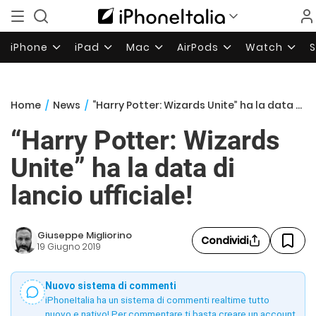
iPhone
iPad
Mac
AirPods
Watch
Home
/
News
/
“Harry Potter: Wizards Unite” ha la data di lancio ufficiale!
“Harry Potter: Wizards
Unite” ha la data di
lancio ufficiale!
Giuseppe Migliorino
Condividi
19 Giugno 2019
Nuovo sistema di commenti
iPhoneItalia ha un sistema di commenti realtime tutto
nuovo e nativo! Per commentare ti basta creare un account