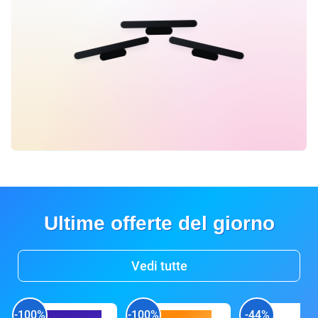
Ultime offerte del giorno
Vedi tutte
-100%
-100%
-44%