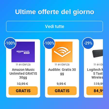
Ultime offerte del giorno
Vedi tutte
-100%
-100%
-29%
In evidenza
In evidenza
In evidenza
Amazon Music
Audible: Gratis 30
Logitech MX 
Unlimited GRATIS
gg
S Tastiera
30gg
Wireless (G
10,99 €
9,99 €
119,99 €
GRATIS
GRATIS
84,99 €