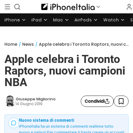
iPhone
iPad
Mac
AirPods
Watch
Home
/
News
/
Apple celebra i Toronto Raptors, nuovi campioni NBA
Apple celebra i Toronto
Raptors, nuovi campioni
NBA
Giuseppe Migliorino
Condividi
14 Giugno 2019
Nuovo sistema di commenti
iPhoneItalia ha un sistema di commenti realtime tutto
nuovo e nativo! Per commentare ti basta creare un account