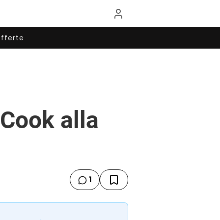
fferte
Cook alla
1