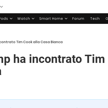
rPods
Watch
Smart Home
Forum
Tech
O
contrato Tim Cook alla Casa Bianca
p ha incontrato Tim 
a