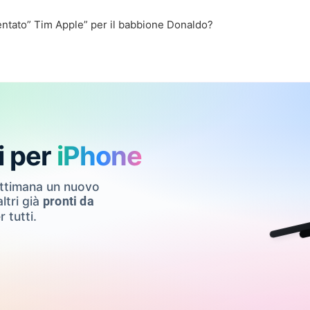
ntato” Tim Apple” per il babbione Donaldo?
i per
iPhone
ettimana un nuovo
ltri già
pronti da
r tutti.