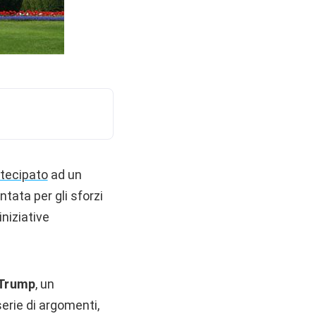
rtecipato
ad un
ntata per gli sforzi
iniziative
d Trump
, un
erie di argomenti,