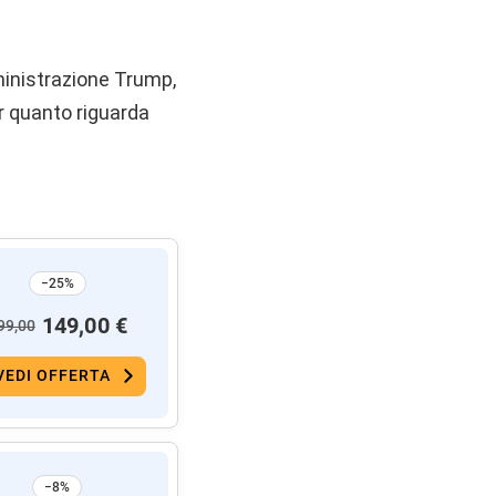
mministrazione Trump,
r quanto riguarda
−25%
149,00 €
99,00
VEDI OFFERTA
−8%