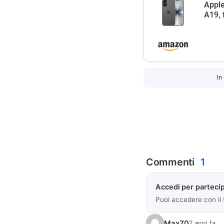
Apple
A19, 
In
Commenti
1
Accedi per partecip
Puoi accedere con il
Max70
7 anni fa