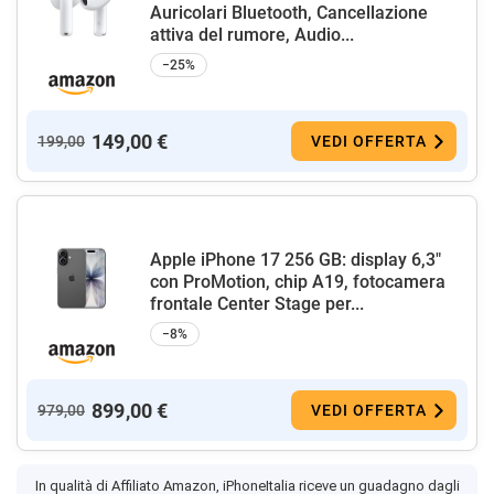
Auricolari Bluetooth, Cancellazione
attiva del rumore, Audio...
−25%
149,00 €
199,00
VEDI OFFERTA
Apple iPhone 17 256 GB: display 6,3"
con ProMotion, chip A19, fotocamera
frontale Center Stage per...
−8%
899,00 €
979,00
VEDI OFFERTA
In qualità di Affiliato Amazon, iPhoneItalia riceve un guadagno dagli