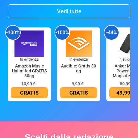
Vedi tutte
-100%
-100%
-44%
In evidenza
In evidenza
In evidenza
Amazon Music
Audible: Gratis 30
Anker Mag
Unlimited GRATIS
gg
Power Ban
30gg
Magsafe 10
mAh
10,99 €
9,99 €
89,99 €
GRATIS
GRATIS
49,99 €
Scelti dalla redazione