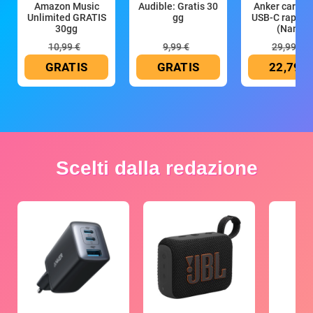
Amazon Music
Audible: Gratis 30
Anker caricat
Unlimited GRATIS
gg
USB-C rapido
30gg
(Nano
10,99 €
9,99 €
29,99 €
GRATIS
GRATIS
22,79 €
Scelti dalla redazione