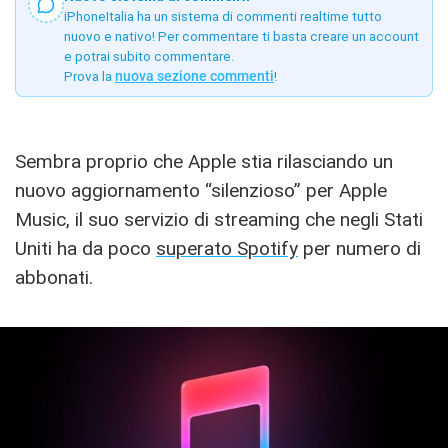
iPhoneItalia ha un sistema di commenti realtime tutto
nuovo e nativo! Per commentare ti basta creare un account
e potrai subito commentare.
Prova la
nuova sezione commenti
!
Sembra proprio che Apple stia rilasciando un
nuovo aggiornamento “silenzioso” per Apple
Music, il suo servizio di streaming che negli Stati
Uniti ha da poco
superato Spotify
per numero di
abbonati.