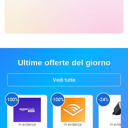
Ultime offerte del giorno
Vedi tutte
-100%
-100%
-24%
In evidenza
In evidenza
In evidenza