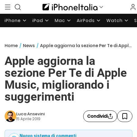
iPhone
iPad
Mac
AirPods
Watch
Home
/
News
/
Apple aggiorna la sezione Per Te di Apple Music, migliorando i suggerimenti
Apple aggiorna la
sezione Per Te di Apple
Music, migliorando i
suggerimenti
Luca Ansevini
Condividi
15 Aprile 2019
Nuovo sistema di commenti