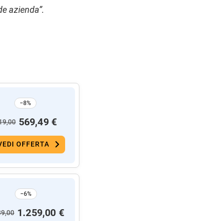
e azienda”.
−8%
569,49 €
19,00
VEDI OFFERTA
−6%
1.259,00 €
39,00