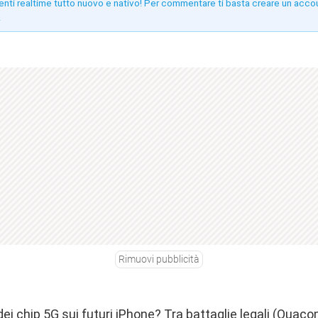
enti realtime tutto nuovo e nativo! Per commentare ti basta creare un acco
!
Rimuovi pubblicità
 dei chip 5G sui futuri iPhone? Tra battaglie legali (Quac