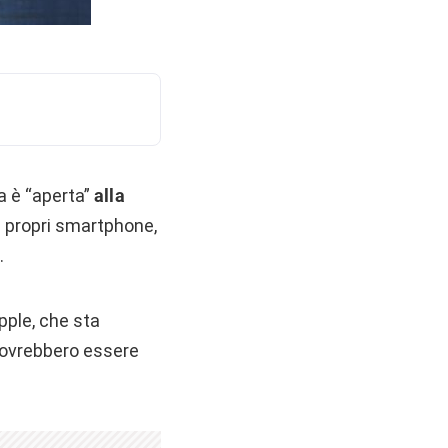
a è “aperta”
alla
i propri smartphone,
.
pple, che sta
 dovrebbero essere