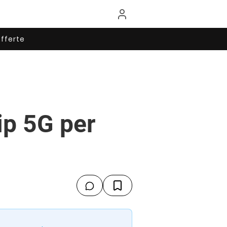
fferte
ip 5G per