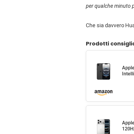
per qualche minuto 
Che sia davvero Hua
Prodotti consigli
Apple
Intel
Apple
120Hz