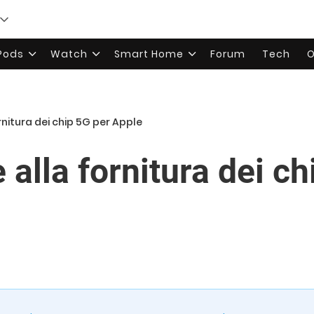
rPods
Watch
Smart Home
Forum
Tech
O
nitura dei chip 5G per Apple
alla fornitura dei ch