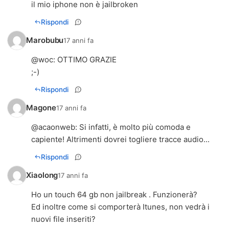
il mio iphone non è jailbroken
Rispondi
Marobubu
17 anni fa
@
woc
: OTTIMO GRAZIE
;-)
Rispondi
Magone
17 anni fa
@
acaonweb
: Si infatti, è molto più comoda e
capiente! Altrimenti dovrei togliere tracce audio...
Rispondi
Xiaolong
17 anni fa
Ho un touch 64 gb non jailbreak . Funzionerà?
Ed inoltre come si comporterà Itunes, non vedrà i
nuovi file inseriti?