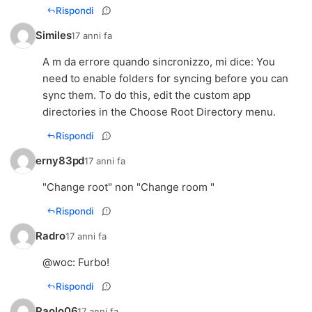
Rispondi
Similes
17 anni fa
A m da errore quando sincronizzo, mi dice: You
need to enable folders for syncing before you can
sync them. To do this, edit the custom app
directories in the Choose Root Directory menu.
Rispondi
erny83pd
17 anni fa
"Change root" non "Change room "
Rispondi
Radro
17 anni fa
@
woc
: Furbo!
Rispondi
Paolo06
17 anni fa