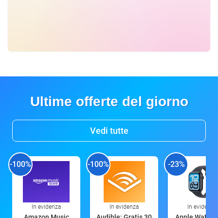
Ultime offerte del giorno
Vedi tutte
-100%
-100%
-23%
In evidenza
In evidenza
In evidenza
Amazon Music
Audible: Gratis 30
Apple Watch 