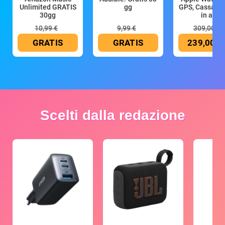
Unlimited GRATIS
gg
GPS, Cassa 4
30gg
in all
10,99 €
9,99 €
309,00 €
GRATIS
GRATIS
239,00 €
Scelti dalla redazione