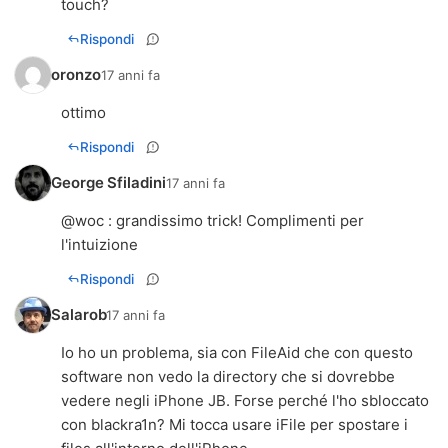
touch?
Rispondi
oronzo
17 anni fa
ottimo
Rispondi
George Sfiladini
17 anni fa
@woc : grandissimo trick! Complimenti per
l'intuizione
Rispondi
Salarob
17 anni fa
Io ho un problema, sia con FileAid che con questo
software non vedo la directory che si dovrebbe
vedere negli iPhone JB. Forse perché l'ho sbloccato
con blackra1n? Mi tocca usare iFile per spostare i