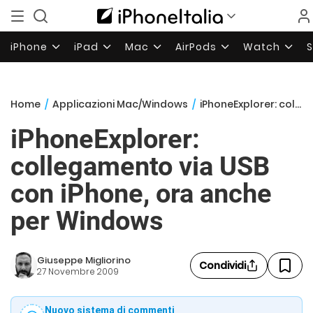
iPhone
iPad
Mac
AirPods
Watch
Home
/
Applicazioni Mac/Windows
/
iPhoneExplorer: collegamento via USB con iPhone, ora anche per Windows
iPhoneExplorer:
collegamento via USB
con iPhone, ora anche
per Windows
Giuseppe Migliorino
Condividi
27 Novembre 2009
Nuovo sistema di commenti