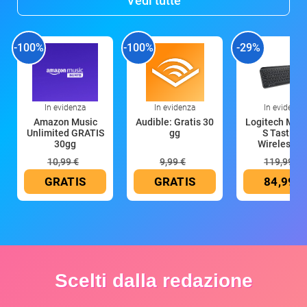
Vedi tutte
-100%
-100%
-29%
In evidenza
In evidenza
In evidenza
Amazon Music
Audible: Gratis 30
Logitech MX 
Unlimited GRATIS
gg
S Tastiera
30gg
Wireless (G
10,99 €
9,99 €
119,99 €
GRATIS
GRATIS
84,99 €
Scelti dalla redazione