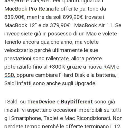
489,90€ e 749,90€. Per quanto riguarda i
MacBook Pro Retina
le offerte partono da
839,90€, mentre da soli 899,90€ trovate i
MacBook 12” e da 379,90€ i MacBook Air 11. Se
invece siete già in possesso di un Mac e volete
tenerlo ancora qualche anno, ma volete
velocizzarlo perché ultimamente le sue
prestazioni sono rallentate, allora potete
potenziarlo fino al +300% grazie a nuova
RAM
e
SSD
, oppure cambiare l’Hard Disk e la batteria, i
Saldi infatti sono anche sugli Upgrade!
I Saldi su
TrenDevice
e
BuyDifferent
sono già
iniziati: vi aspettano occasioni imperdibili su tutti
gli Smartphone, Tablet e Mac Ricondizionati. Non
perdete tempo perché le offerte terminano il 12