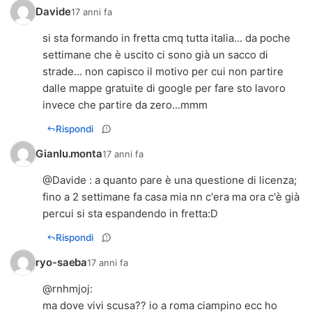
Davide
17 anni fa
si sta formando in fretta cmq tutta italia... da poche
settimane che è uscito ci sono già un sacco di
strade... non capisco il motivo per cui non partire
dalle mappe gratuite di google per fare sto lavoro
invece che partire da zero...mmm
Rispondi
Gianlu.monta
17 anni fa
@Davide : a quanto pare è una questione di licenza;
fino a 2 settimane fa casa mia nn c'era ma ora c'è già
percui si sta espandendo in fretta:D
Rispondi
ryo-saeba
17 anni fa
@
rnhmjoj
:
ma dove vivi scusa?? io a roma ciampino ecc ho