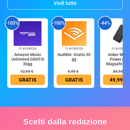
Vedi tutte
-100%
-100%
-44%
In evidenza
In evidenza
In evidenza
Amazon Music
Audible: Gratis 30
Anker Mag
Unlimited GRATIS
gg
Power Ban
30gg
Magsafe 10
mAh
10,99 €
9,99 €
89,99 €
GRATIS
GRATIS
49,99 €
Scelti dalla redazione