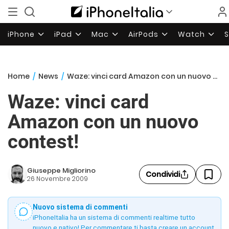
iPhone
iPad
Mac
AirPods
Watch
Home
/
News
/
Waze: vinci card Amazon con un nuovo contest!
Waze: vinci card
Amazon con un nuovo
contest!
Giuseppe Migliorino
Condividi
26 Novembre 2009
Nuovo sistema di commenti
iPhoneItalia ha un sistema di commenti realtime tutto
nuovo e nativo! Per commentare ti basta creare un account