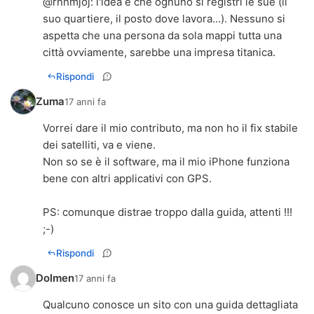
@
rnhmjoj
: l'idea è che ognuno si registri le sue (il
suo quartiere, il posto dove lavora…). Nessuno si
aspetta che una persona da sola mappi tutta una
città ovviamente, sarebbe una impresa titanica.
Rispondi
Zuma
17 anni fa
Vorrei dare il mio contributo, ma non ho il fix stabile
dei satelliti, va e viene.
Non so se è il software, ma il mio iPhone funziona
bene con altri applicativi con GPS.
PS: comunque distrae troppo dalla guida, attenti !!!
;-)
Rispondi
Dolmen
17 anni fa
Qualcuno conosce un sito con una guida dettagliata