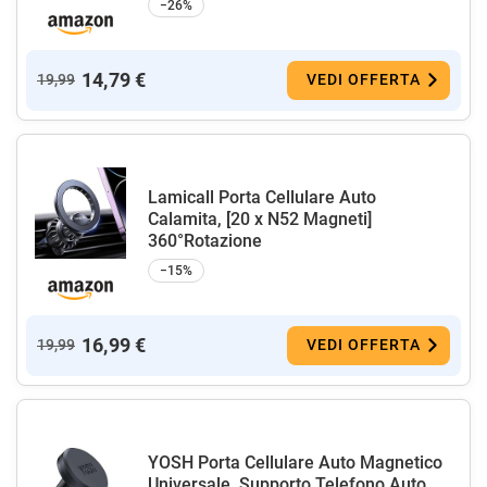
−26%
14,79 €
19,99
VEDI OFFERTA
Lamicall Porta Cellulare Auto
Calamita, [20 x N52 Magneti]
360°Rotazione
−15%
16,99 €
19,99
VEDI OFFERTA
YOSH Porta Cellulare Auto Magnetico
Universale, Supporto Telefono Auto