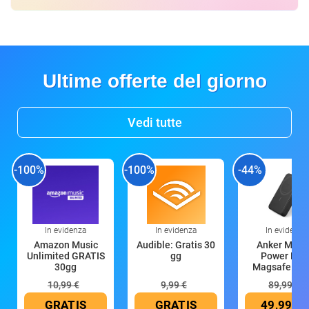
Ultime offerte del giorno
Vedi tutte
-100%
-100%
-44%
In evidenza
In evidenza
In evidenza
Amazon Music
Audible: Gratis 30
Anker Mag
Unlimited GRATIS
gg
Power Ban
30gg
Magsafe 10
mAh
10,99 €
9,99 €
89,99 €
GRATIS
GRATIS
49,99 €