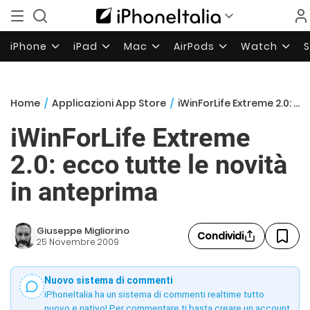
iPhone
iPad
Mac
AirPods
Watch
Home
/
Applicazioni App Store
/
iWinForLife Extreme 2.0: ecco tutte le novità in anteprima
iWinForLife Extreme
2.0: ecco tutte le novità
in anteprima
Giuseppe Migliorino
Condividi
25 Novembre 2009
Nuovo sistema di commenti
iPhoneItalia ha un sistema di commenti realtime tutto
nuovo e nativo! Per commentare ti basta creare un account