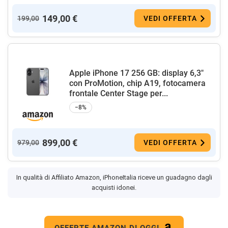
149,00 €
199,00
VEDI OFFERTA
Apple iPhone 17 256 GB: display 6,3"
con ProMotion, chip A19, fotocamera
frontale Center Stage per...
−8%
899,00 €
979,00
VEDI OFFERTA
In qualità di Affiliato Amazon, iPhoneItalia riceve un guadagno dagli
acquisti idonei.