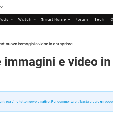
rPods
Watch
Smart Home
Forum
Tech
O
ed: nuove immagini e video in anteprima
 immagini e video in
enti realtime tutto nuovo e nativo! Per commentare ti basta creare un acco
!