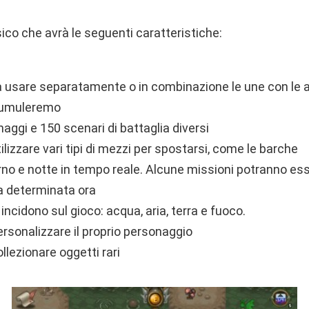
co che avrà le seguenti caratteristiche:
 da usare separatamente o in combinazione le une con le al
ccumuleremo
onaggi e 150 scenari di battaglia diversi
tilizzare vari tipi di mezzi per spostarsi, come le barche
rno e notte in tempo reale. Alcune missioni potranno e
a determinata ora
incidono sul gioco: acqua, aria, terra e fuoco.
personalizzare il proprio personaggio
ollezionare oggetti rari