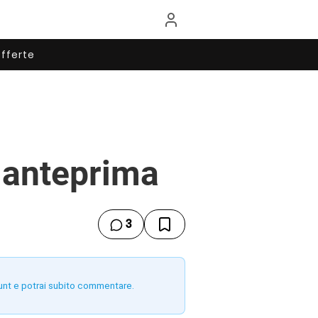
fferte
 anteprima
3
unt e potrai subito commentare.