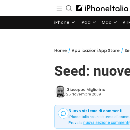
iPhone
iPad
Mac
Ai
Home
/
Applicazioni App Store
/
Se
Seed: nuove
Giuseppe Migliorino
25 Novembre 2009
Nuovo sistema di commenti
iPhoneItalia ha un sistema di comm
Prova la
nuova sezione commenti