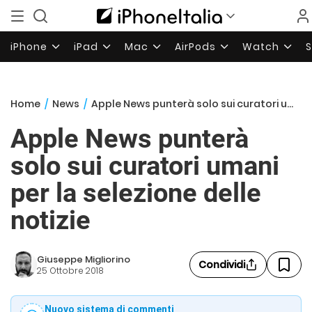
iPhone
iPad
Mac
AirPods
Watch
Home
/
News
/
Apple News punterà solo sui curatori umani per la selezione delle notizie
Apple News punterà
solo sui curatori umani
per la selezione delle
notizie
Giuseppe Migliorino
Condividi
25 Ottobre 2018
Nuovo sistema di commenti