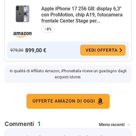
Apple iPhone 17 256 GB: display 6,3"
con ProMotion, chip A19, fotocamera
frontale Center Stage per...
−8%
899,00 €
979,00
VEDI OFFERTA
In qualità di Affiliato Amazon, iPhoneItalia riceve un guadagno dagli
acquisti idonei.
OFFERTE AMAZON DI OGGI
Commenti
1