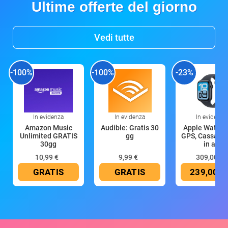
Ultime offerte del giorno
Vedi tutte
-100%
-100%
-23%
In evidenza
In evidenza
In evidenza
Amazon Music
Audible: Gratis 30
Apple Watch 
Unlimited GRATIS
gg
GPS, Cassa 4
30gg
in all
10,99 €
9,99 €
309,00 €
GRATIS
GRATIS
239,00 €