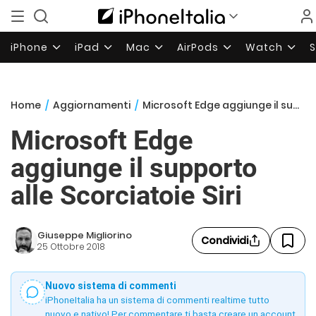
iPhone
iPad
Mac
AirPods
Watch
Home
/
Aggiornamenti
/
Microsoft Edge aggiunge il supporto alle Scorciatoie Siri
Microsoft Edge
aggiunge il supporto
alle Scorciatoie Siri
Giuseppe Migliorino
Condividi
25 Ottobre 2018
Nuovo sistema di commenti
iPhoneItalia ha un sistema di commenti realtime tutto
nuovo e nativo! Per commentare ti basta creare un account