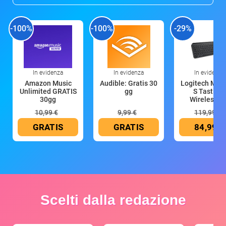
-100%
-100%
-29%
In evidenza
In evidenza
In evidenza
Amazon Music
Audible: Gratis 30
Logitech MX 
Unlimited GRATIS
gg
S Tastiera
30gg
Wireless (G
10,99 €
9,99 €
119,99 €
GRATIS
GRATIS
84,99 €
Scelti dalla redazione