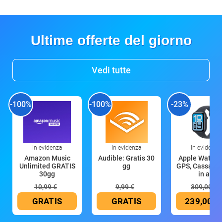
Ultime offerte del giorno
Vedi tutte
-100%
-100%
-23%
In evidenza
In evidenza
In evidenza
Amazon Music
Audible: Gratis 30
Apple Watch 
Unlimited GRATIS
gg
GPS, Cassa 4
30gg
in all
10,99 €
9,99 €
309,00 €
GRATIS
GRATIS
239,00 €