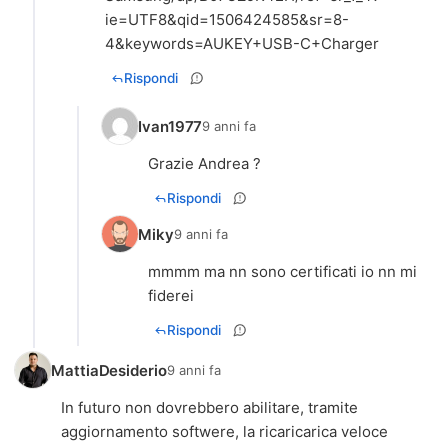
ie=UTF8&qid=1506424585&sr=8-
4&keywords=AUKEY+USB-C+Charger
Rispondi
Ivan1977
9 anni fa
Grazie Andrea ?
Rispondi
Miky
9 anni fa
mmmm ma nn sono certificati io nn mi
fiderei
Rispondi
MattiaDesiderio
9 anni fa
In futuro non dovrebbero abilitare, tramite
aggiornamento softwere, la ricaricarica veloce