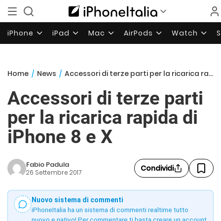
iPhone
iPad
Mac
AirPods
Watch
Home
/
News
/
Accessori di terze parti per la ricarica rapida di iPhone 8 e X
Accessori di terze parti
per la ricarica rapida di
iPhone 8 e X
Fabio Padula
Condividi
26 Settembre 2017
Nuovo sistema di commenti
iPhoneItalia ha un sistema di commenti realtime tutto
nuovo e nativo! Per commentare ti basta creare un account