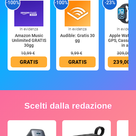
-100%
-100%
-23%
In evidenza
In evidenza
In evidenza
Amazon Music
Audible: Gratis 30
Apple Watch 
Unlimited GRATIS
gg
GPS, Cassa 4
30gg
in all
10,99 €
9,99 €
309,00 €
GRATIS
GRATIS
239,00 €
Scelti dalla redazione