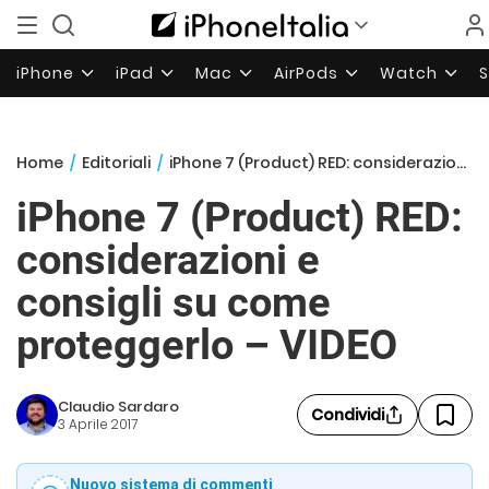
iPhone
iPad
Mac
AirPods
Watch
Home
/
Editoriali
/
iPhone 7 (Product) RED: considerazioni e consigli su come proteggerlo – VIDEO
iPhone 7 (Product) RED:
considerazioni e
consigli su come
proteggerlo – VIDEO
Claudio Sardaro
Condividi
3 Aprile 2017
Nuovo sistema di commenti