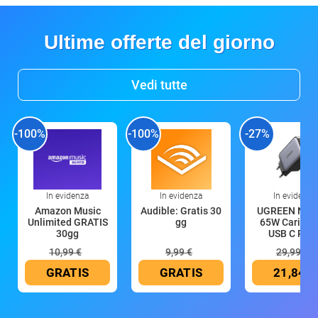
Ultime offerte del giorno
Vedi tutte
-100%
-100%
-27%
In evidenza
In evidenza
In evidenza
Amazon Music
Audible: Gratis 30
UGREEN Nex
Unlimited GRATIS
gg
65W Caricat
30gg
USB C Rica
10,99 €
9,99 €
29,99 €
GRATIS
GRATIS
21,84 €