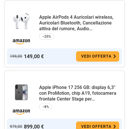
Apple AirPods 4 Auricolari wireless,
Auricolari Bluetooth, Cancellazione
attiva del rumore, Audio...
−25%
149,00 €
199,00
VEDI OFFERTA
Apple iPhone 17 256 GB: display 6,3"
con ProMotion, chip A19, fotocamera
frontale Center Stage per...
−8%
899,00 €
979,00
VEDI OFFERTA