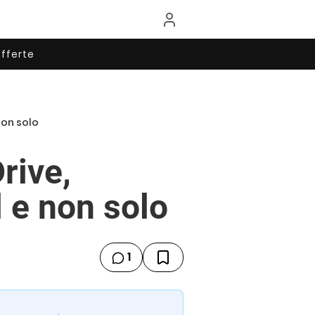
fferte
non solo
rive,
 e non solo
1