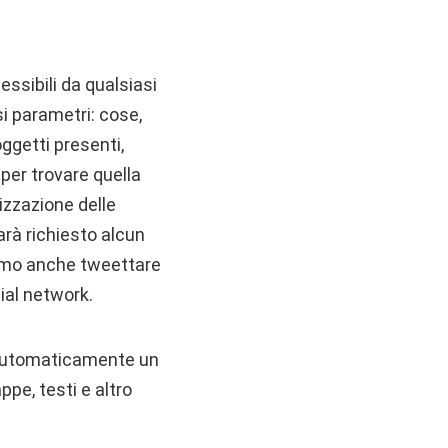
essibili da qualsiasi
si parametri: cose,
oggetti presenti,
per trovare quella
nizzazione delle
arà richiesto alcun
iamo anche tweettare
ial network.
 automaticamente un
ppe, testi e altro