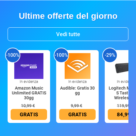
Ultime offerte del giorno
Vedi tutte
-100%
-100%
-29%
In evidenza
In evidenza
In evidenza
Amazon Music
Audible: Gratis 30
Logitech MX 
Unlimited GRATIS
gg
S Tastiera
30gg
Wireless (G
10,99 €
9,99 €
119,99 €
GRATIS
GRATIS
84,99 €