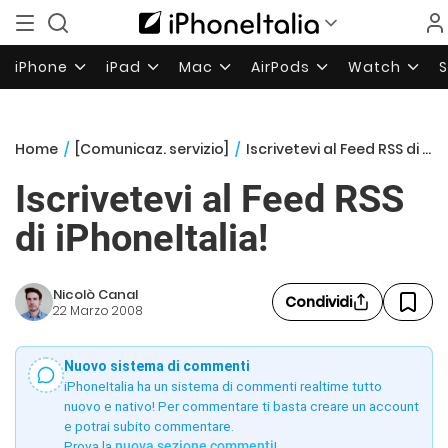
iPhone
iPad
Mac
AirPods
Watch
Home
/
[Comunicaz. servizio]
/
Iscrivetevi al Feed RSS di iPhoneItalia!
Iscrivetevi al Feed RSS
di iPhoneItalia!
Nicolò Canal
Condividi
22 Marzo 2008
Nuovo sistema di commenti
iPhoneItalia ha un sistema di commenti realtime tutto
nuovo e nativo! Per commentare ti basta creare un account
e potrai subito commentare.
Prova la
nuova sezione commenti
!