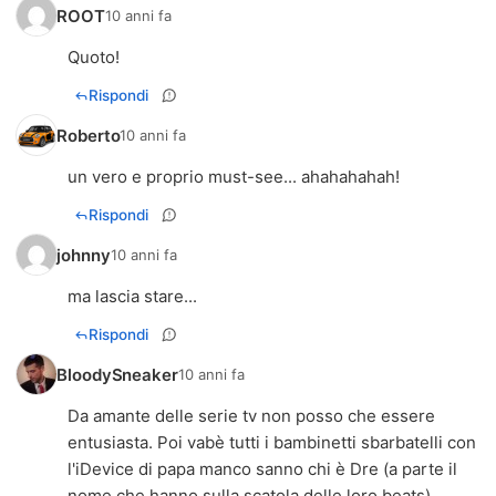
ROOT
10 anni fa
Quoto!
Rispondi
Roberto
10 anni fa
un vero e proprio must-see... ahahahahah!
Rispondi
johnny
10 anni fa
ma lascia stare...
Rispondi
BloodySneaker
10 anni fa
Da amante delle serie tv non posso che essere
entusiasta. Poi vabè tutti i bambinetti sbarbatelli con
l'iDevice di papa manco sanno chi è Dre (a parte il
nome che hanno sulla scatola delle loro beats)