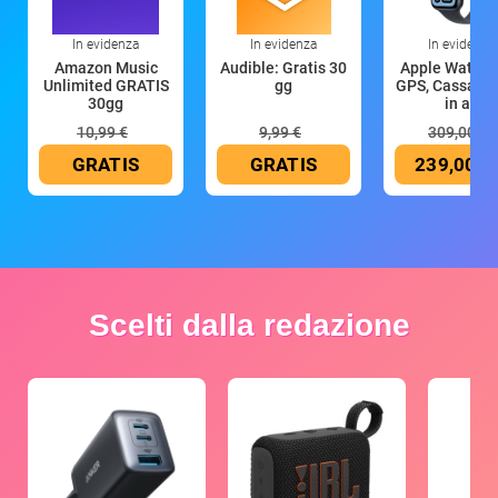
In evidenza
In evidenza
In evidenza
Amazon Music
Audible: Gratis 30
Apple Watch 
Unlimited GRATIS
gg
GPS, Cassa 4
30gg
in all
10,99 €
9,99 €
309,00 €
GRATIS
GRATIS
239,00 €
Scelti dalla redazione