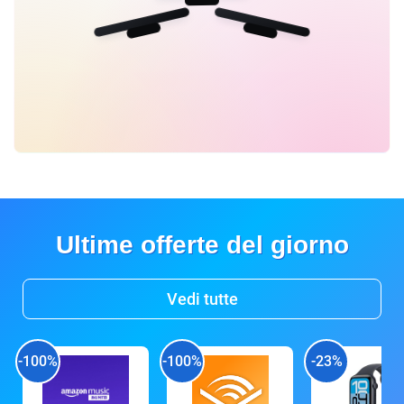
Ultime offerte del giorno
Vedi tutte
-100%
-100%
-23%