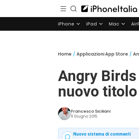
iPhone
iPad
Mac
Ai
Home
/
Applicazioni App Store
/
An
Angry Birds 
nuovo titolo
Francesco Siciliani
11 Giugno 2015
Nuovo sistema di commenti