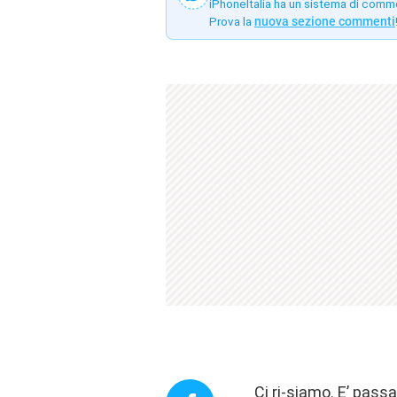
iPhoneItalia ha un sistema di comm
Prova la
nuova sezione commenti
Ci ri-siamo. E’ pass