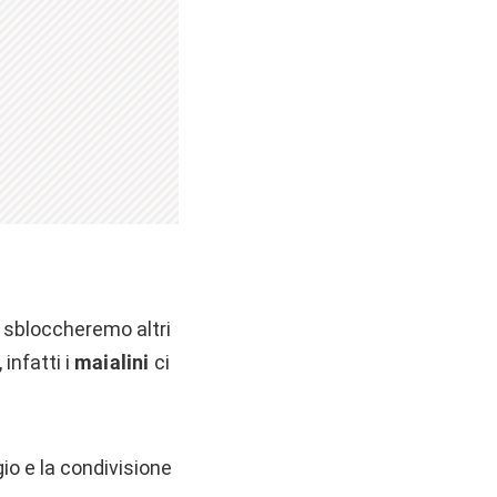
i sbloccheremo altri
infatti i
maialini
ci
io e la condivisione