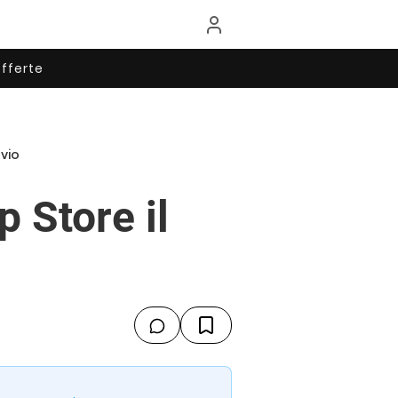
fferte
ovio
p Store il