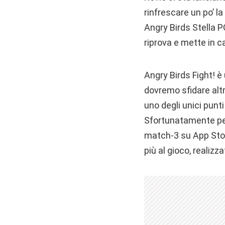
rinfrescare un po’ 
Angry Birds Stella P
riprova e mette in c
Angry Birds Fight! è
dovremo sfidare altr
uno degli unici punt
Sfortunatamente per 
match-3 su App Store
più al gioco, realiz