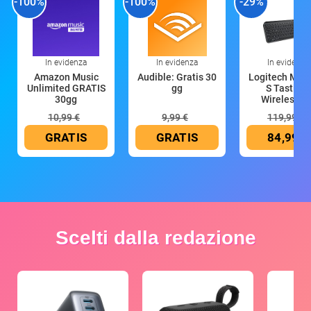
-100%
-100%
-29%
In evidenza
In evidenza
In evidenza
Amazon Music
Audible: Gratis 30
Logitech MX 
Unlimited GRATIS
gg
S Tastiera
30gg
Wireless (G
10,99 €
9,99 €
119,99 €
GRATIS
GRATIS
84,99 €
Scelti dalla redazione