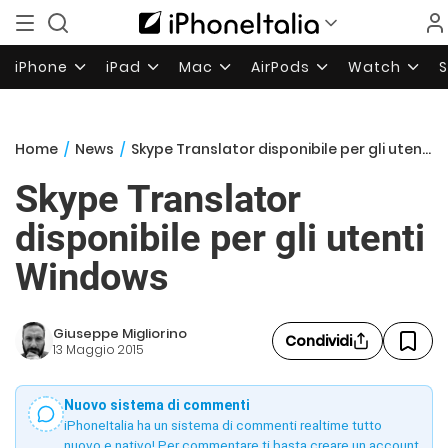
iPhone
iPad
Mac
AirPods
Watch
Home
/
News
/
Skype Translator disponibile per gli utenti Windows
Skype Translator
disponibile per gli utenti
Windows
Giuseppe Migliorino
Condividi
13 Maggio 2015
Nuovo sistema di commenti
iPhoneItalia ha un sistema di commenti realtime tutto
nuovo e nativo! Per commentare ti basta creare un account