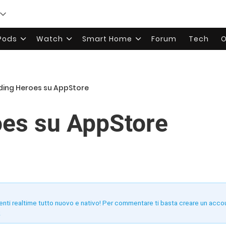
rPods
Watch
Smart Home
Forum
Tech
O
iding Heroes su AppStore
oes su AppStore
enti realtime tutto nuovo e nativo! Per commentare ti basta creare un acco
!