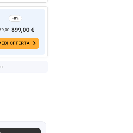
−8%
899,00 €
79,00
VEDI OFFERTA
ei.