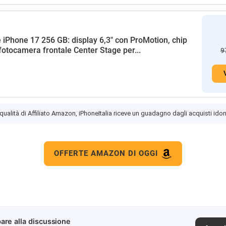
 iPhone 17 256 GB: display 6,3" con ProMotion, chip
fotocamera frontale Center Stage per...
9
 qualità di Affiliato Amazon, iPhoneItalia riceve un guadagno dagli acquisti idon
OFFERTE AMAZON DI OGGI
are alla discussione