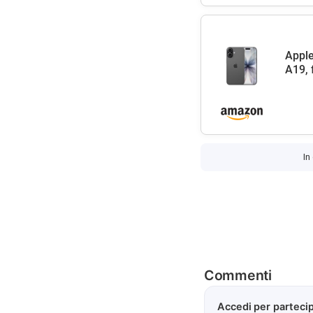
Apple
A19, 
In
Commenti
Accedi per partecip