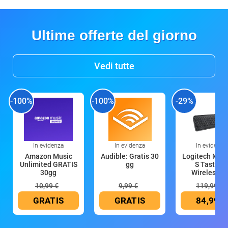
Ultime offerte del giorno
Vedi tutte
-100%
-100%
-29%
In evidenza
In evidenza
In evidenza
Amazon Music
Audible: Gratis 30
Logitech MX 
Unlimited GRATIS
gg
S Tastiera
30gg
Wireless (G
10,99 €
9,99 €
119,99 €
GRATIS
GRATIS
84,99 €