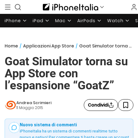
iPhone
iPad
Mac
AirPods
Watch
Home
/
Applicazioni App Store
/
Goat Simulator torna su App Store con l’espansione “GoatZ”
Goat Simulator torna su
App Store con
l’espansione “GoatZ”
Andrea Scrimieri
Condividi
11 Maggio 2015
Nuovo sistema di commenti
iPhoneItalia ha un sistema di commenti realtime tutto
nuovo e nativo! Per commentare ti basta creare un account