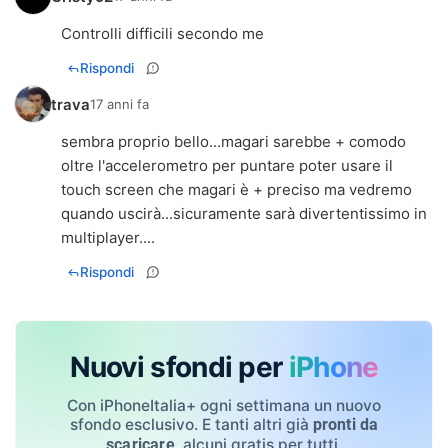
Controlli difficili secondo me
Rispondi
trava
17 anni fa
sembra proprio bello...magari sarebbe + comodo
oltre l'accelerometro per puntare poter usare il
touch screen che magari è + preciso ma vedremo
quando uscirà...sicuramente sarà divertentissimo in
multiplayer....
Rispondi
Nuovi sfondi per
iPhone
Con iPhoneItalia+ ogni settimana un nuovo
sfondo esclusivo. E tanti altri già
pronti da
, alcuni gratis per tutti.
scaricare