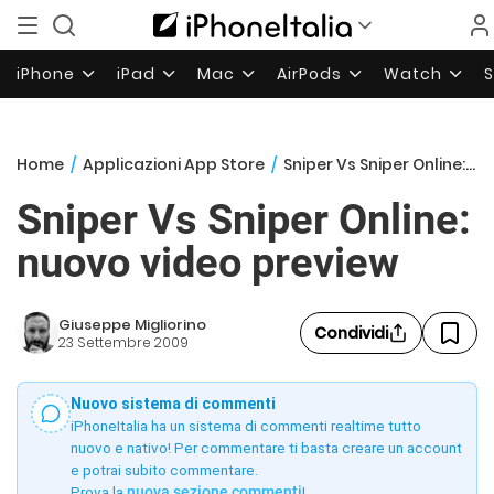
iPhone
iPad
Mac
AirPods
Watch
Home
/
Applicazioni App Store
/
Sniper Vs Sniper Online: nuovo video preview
Sniper Vs Sniper Online:
nuovo video preview
Giuseppe Migliorino
Condividi
23 Settembre 2009
Nuovo sistema di commenti
iPhoneItalia ha un sistema di commenti realtime tutto
nuovo e nativo! Per commentare ti basta creare un account
e potrai subito commentare.
Prova la
nuova sezione commenti
!