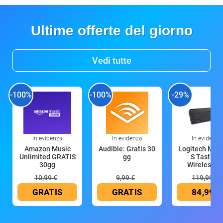
Ultime offerte del giorno
Vedi tutte
-100%
-100%
-29%
In evidenza
In evidenza
In evidenza
Amazon Music
Audible: Gratis 30
Logitech MX 
Unlimited GRATIS
gg
S Tastiera
30gg
Wireless (G
10,99 €
9,99 €
119,99 €
GRATIS
GRATIS
84,99 €