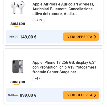
Apple AirPods 4 Auricolari wireless,
Auricolari Bluetooth, Cancellazione
attiva del rumore, Audio...
−25%
149,00 €
199,00
VEDI OFFERTA
Apple iPhone 17 256 GB: display 6,3"
con ProMotion, chip A19, fotocamera
frontale Center Stage per...
−8%
899,00 €
979,00
VEDI OFFERTA