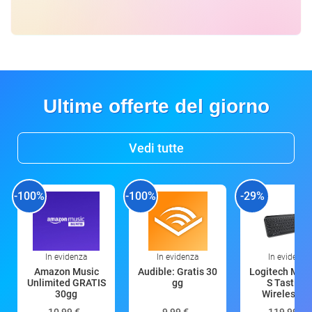
Ultime offerte del giorno
Vedi tutte
-100%
-100%
-29%
In evidenza
In evidenza
In evidenza
Amazon Music
Audible: Gratis 30
Logitech MX 
Unlimited GRATIS
gg
S Tastiera
30gg
Wireless (G