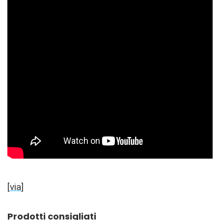
[
via
]
Prodotti consigliati