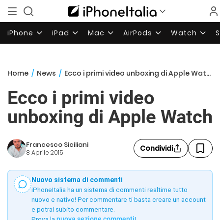
iPhone
iPad
Mac
AirPods
Watch
Home
/
News
/
Ecco i primi video unboxing di Apple Watch
Ecco i primi video
unboxing di Apple Watch
Francesco Siciliani
Condividi
8 Aprile 2015
Nuovo sistema di commenti
iPhoneItalia ha un sistema di commenti realtime tutto
nuovo e nativo! Per commentare ti basta creare un account
e potrai subito commentare.
Prova la
nuova sezione commenti
!