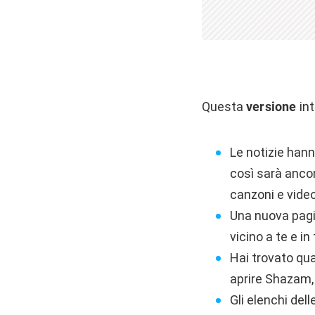
Questa
versione
int
Le notizie hann
così sarà ancor
canzoni e video
Una nuova pagi
vicino a te e in
Hai trovato qu
aprire Shazam, g
Gli elenchi del