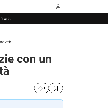
fferte
 novità
zie con un
tà
1