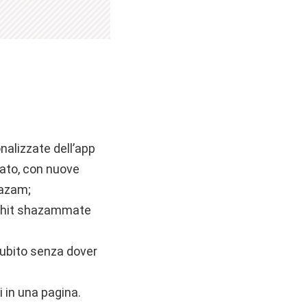
nalizzate dell’app
mato, con nuove
hazam;
ve hit shazammate
subito senza dover
i in una pagina.