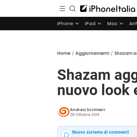
iPhone
iPad
Mac
Ai
Home
/
Aggiornamenti
/
Shazam agg
Shazam aggi
nuovo look e
Andrea Scrimieri
28 Ottobre 2014
Nuovo sistema di commenti