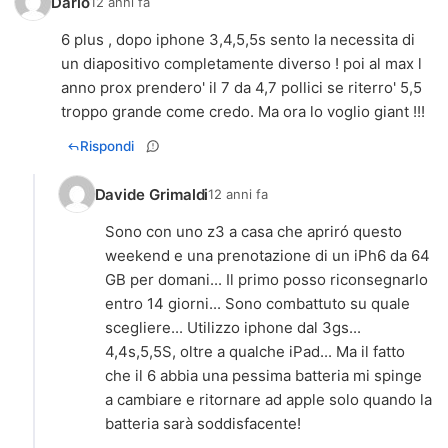
Dario
12 anni fa
6 plus , dopo iphone 3,4,5,5s sento la necessita di
un diapositivo completamente diverso ! poi al max l
anno prox prendero' il 7 da 4,7 pollici se riterro' 5,5
troppo grande come credo. Ma ora lo voglio giant !!!
Rispondi
Davide Grimaldi
12 anni fa
Sono con uno z3 a casa che apriró questo
weekend e una prenotazione di un iPh6 da 64
GB per domani... Il primo posso riconsegnarlo
entro 14 giorni... Sono combattuto su quale
scegliere... Utilizzo iphone dal 3gs...
4,4s,5,5S, oltre a qualche iPad... Ma il fatto
che il 6 abbia una pessima batteria mi spinge
a cambiare e ritornare ad apple solo quando la
batteria sarà soddisfacente!