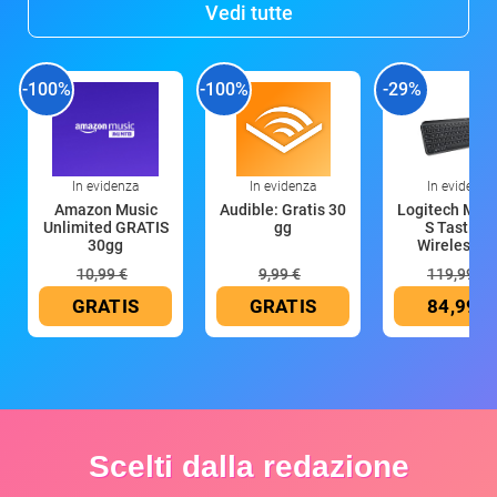
Vedi tutte
-100%
-100%
-29%
In evidenza
In evidenza
In evidenza
Amazon Music
Audible: Gratis 30
Logitech MX 
Unlimited GRATIS
gg
S Tastiera
30gg
Wireless (G
10,99 €
9,99 €
119,99 €
GRATIS
GRATIS
84,99 €
Scelti dalla redazione