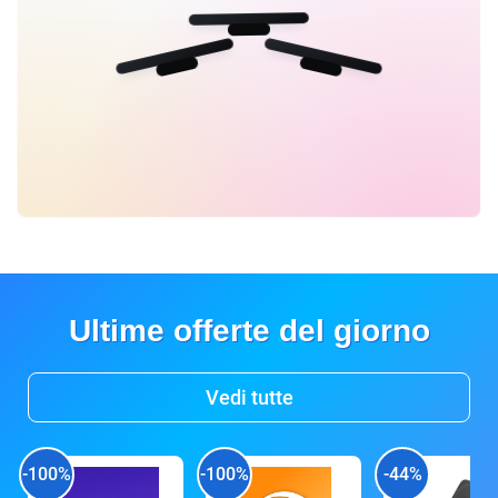
Ultime offerte del giorno
Vedi tutte
-100%
-100%
-44%