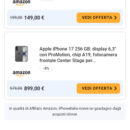
149,00 €
199,00
VEDI OFFERTA
Apple iPhone 17 256 GB: display 6,3"
con ProMotion, chip A19, fotocamera
frontale Center Stage per...
−8%
899,00 €
979,00
VEDI OFFERTA
In qualità di Affiliato Amazon, iPhoneItalia riceve un guadagno dagli
acquisti idonei.