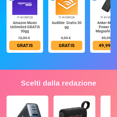
In evidenza
In evidenza
In evidenza
Amazon Music
Audible: Gratis 30
Anker Mag
Unlimited GRATIS
gg
Power Ban
30gg
Magsafe 10
mAh
10,99 €
9,99 €
89,99 €
GRATIS
GRATIS
49,99 €
Scelti dalla redazione