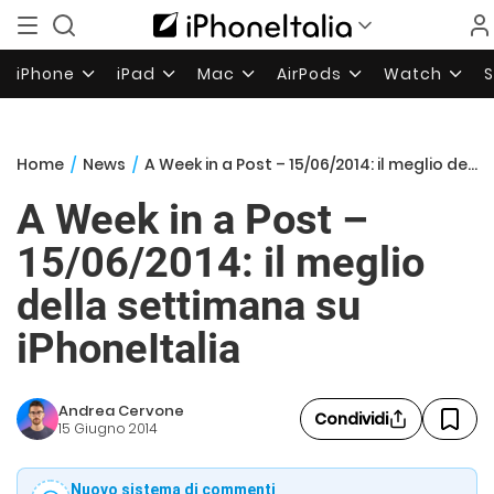
iPhone
iPad
Mac
AirPods
Watch
Home
/
News
/
A Week in a Post – 15/06/2014: il meglio della settimana su iPhoneItalia
A Week in a Post –
15/06/2014: il meglio
della settimana su
iPhoneItalia
Andrea Cervone
Condividi
15 Giugno 2014
Nuovo sistema di commenti