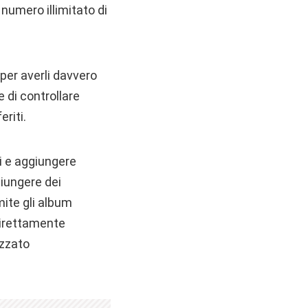
numero illimitato di
 per averli davvero
e di controllare
riti.
hi e aggiungere
giungere dei
ite gli album
 direttamente
izzato