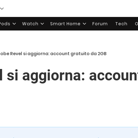
rPods
Watch
Smart Home
Forum
Tech
O
obe Revel si aggiorna: account gratuito da 2GB
 si aggiorna: account