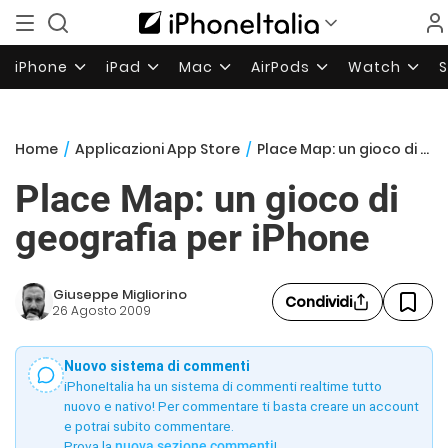
iPhone
iPad
Mac
AirPods
Watch
Home
/
Applicazioni App Store
/
Place Map: un gioco di geografia per iPhone
Place Map: un gioco di
geografia per iPhone
Giuseppe Migliorino
Condividi
26 Agosto 2009
Nuovo sistema di commenti
iPhoneItalia ha un sistema di commenti realtime tutto
nuovo e nativo! Per commentare ti basta creare un account
e potrai subito commentare.
Prova la
nuova sezione commenti
!