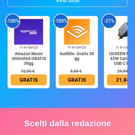
Vedi tutte
-100%
-100%
-27%
In evidenza
In evidenza
In evidenza
Amazon Music
Audible: Gratis 30
UGREEN Nex
Unlimited GRATIS
gg
65W Caricat
30gg
USB C Rica
10,99 €
9,99 €
29,99 €
GRATIS
GRATIS
21,84 €
Scelti dalla redazione