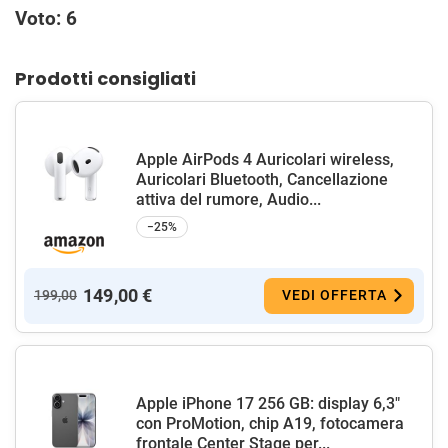
Voto: 6
Prodotti consigliati
Apple AirPods 4 Auricolari wireless,
Auricolari Bluetooth, Cancellazione
attiva del rumore, Audio...
−25%
149,00 €
199,00
VEDI OFFERTA
Apple iPhone 17 256 GB: display 6,3"
con ProMotion, chip A19, fotocamera
frontale Center Stage per...