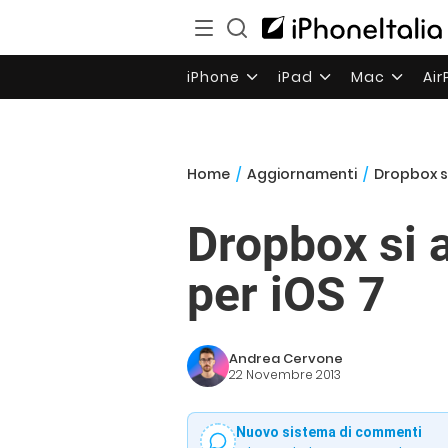
iPhone
iPad
Mac
Ai
Home
/
Aggiornamenti
/
Dropbox s
Dropbox si 
per iOS 7
Andrea Cervone
22 Novembre 2013
Nuovo sistema di commenti