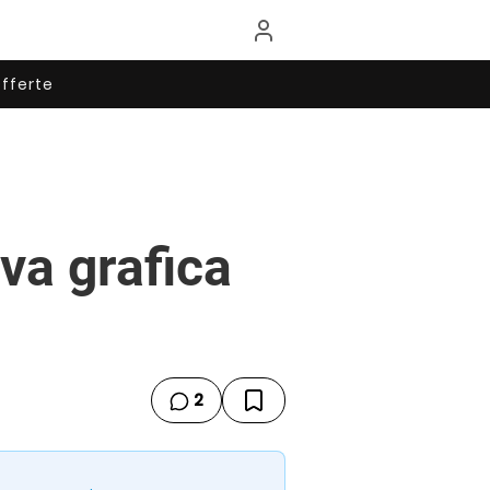
fferte
va grafica
2