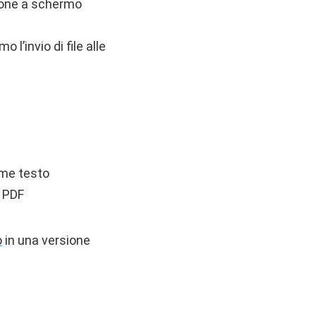
zione a schermo
l’invio di file alle
ome testo
i PDF
o
in una versione