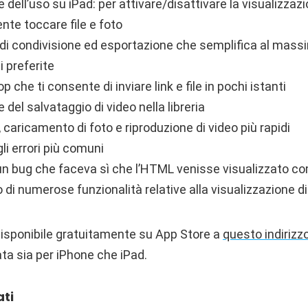
 dell’uso su iPad: per attivare/disattivare la visualizza
ente toccare file e foto
i condivisione ed esportazione che semplifica al massimo 
i preferite
 che ti consente di inviare link e file in pochi istanti
 del salvataggio di video nella libreria
, caricamento di foto e riproduzione di video più rapidi
li errori più comuni
 un bug che faceva sì che l’HTML venisse visualizzato c
i numerose funzionalità relative alla visualizzazione d
isponibile gratuitamente su App Store a
questo indirizz
ta sia per iPhone che iPad.
ati