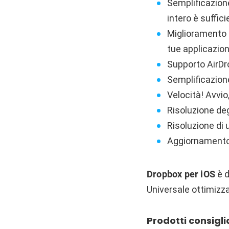
Semplificazione
intero è suffici
Miglioramento d
tue applicazion
Supporto AirDrop
Semplificazione
Velocità! Avvio
Risoluzione deg
Risoluzione di
Aggiornamento d
Dropbox per iOS
è d
Universale ottimizza
Prodotti consigli