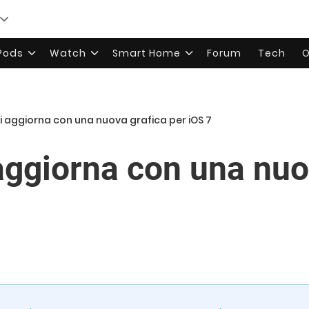
rPods
Watch
Smart Home
Forum
Tech
O
i aggiorna con una nuova grafica per iOS 7
aggiorna con una nuo