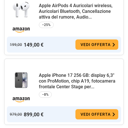
Apple AirPods 4 Auricolari wireless,
Auricolari Bluetooth, Cancellazione
attiva del rumore, Audio...
−25%
149,00 €
199,00
VEDI OFFERTA
Apple iPhone 17 256 GB: display 6,3"
con ProMotion, chip A19, fotocamera
frontale Center Stage per...
−8%
899,00 €
979,00
VEDI OFFERTA