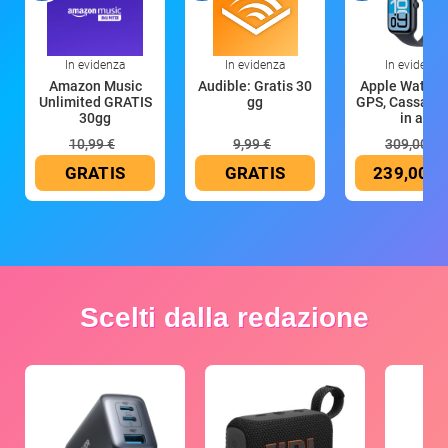
In evidenza
In evidenza
In evidenza
Amazon Music
Audible: Gratis 30
Apple Watch 
Unlimited GRATIS
gg
GPS, Cassa 4
30gg
in all
10,99 €
9,99 €
309,00 €
GRATIS
GRATIS
239,00 €
Scelti dalla redazione