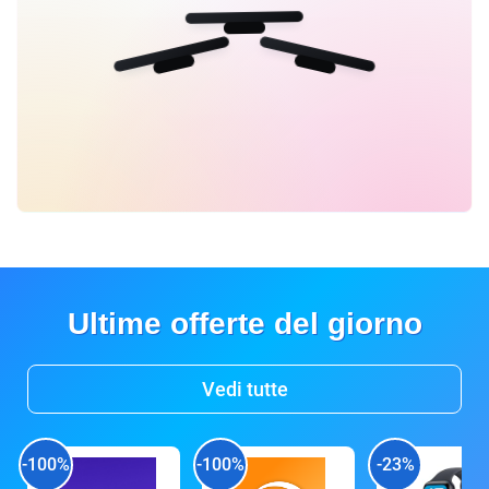
Ultime offerte del giorno
Vedi tutte
-100%
-100%
-23%