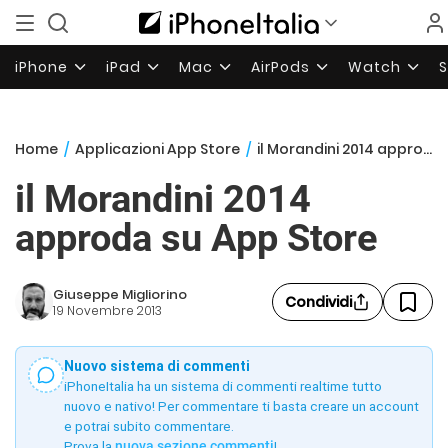
iPhone
iPad
Mac
AirPods
Watch
Home
/
Applicazioni App Store
/
il Morandini 2014 approda su App Store
il Morandini 2014
approda su App Store
Giuseppe Migliorino
Condividi
19 Novembre 2013
Nuovo sistema di commenti
iPhoneItalia ha un sistema di commenti realtime tutto
nuovo e nativo! Per commentare ti basta creare un account
e potrai subito commentare.
Prova la
nuova sezione commenti
!